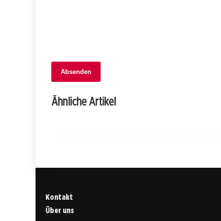
Absenden
06. November 2025
Teenager verwechseln Gaspedal mit
Ähnliche Artikel
Bremse: Schrecklicher Crash in Buchs!
ST. GALLEN
Kontakt
Über uns