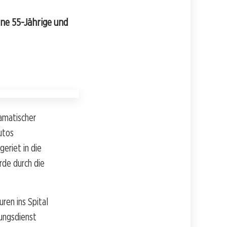
ine 55-Jährige und
amatischer
Autos
eriet in die
rde durch die
ren ins Spital
ungsdienst