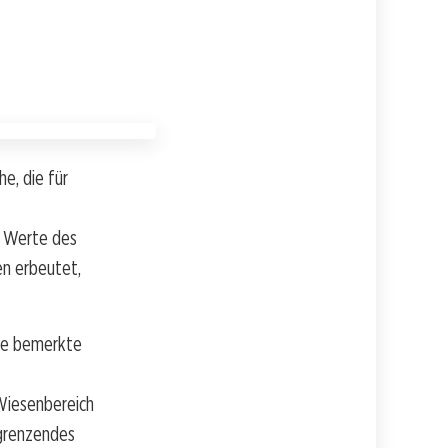
e, die für
n Werte des
en erbeutet,
mpe bemerkte
 Wiesenbereich
ngrenzendes