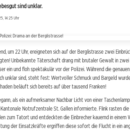
besgut sind unklar.
5, 14:25 Uhr
d, um 22 Uhr, ereigneten sich auf der Berglistrasse zwei Einbrüch
gten! Unbekannte Täterschaft drang mit brutaler Gewalt in zwei
ser ein und floh spektakulär vor der Polizei. Während die genaue
h unklar sind, steht fest: Wertvoller Schmuck und Bargeld wurd
haden beläuft sich bereits auf über tausend Franken!
egann, als ein aufmerksamer Nachbar Licht von einer Taschenla
 Kantonale Notrufzentrale St. Gallen informierte. Flink rasten die
llen zum Tatort und entdeckten die Einbrecher kauernd in einem
htung der Einsatzkräfte ergriffen diese sofort die Flucht in ein a