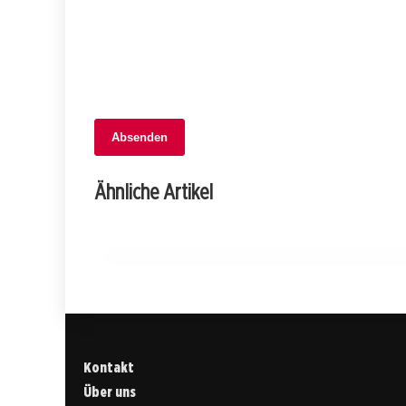
Absenden
06. November 2025
Teenager verwechseln Gaspedal mit
Ähnliche Artikel
Bremse: Schrecklicher Crash in Buchs!
ST. GALLEN
Kontakt
Über uns