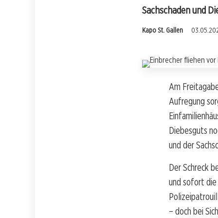
Sachschaden und Die
Kapo St. Gallen
03.05.202
Am Freitagaben
Aufregung sor
Einfamilienhäu
Diebesguts noc
und der Sachsc
Der Schreck b
und sofort die
Polizeipatroui
– doch bei Sic