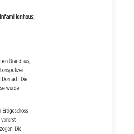
infamilienhaus;
 ein Brand aus,
tonspolizei
 Dornach. Die
eise wurde
im Erdgeschoss
 vorerst
zogen. Die