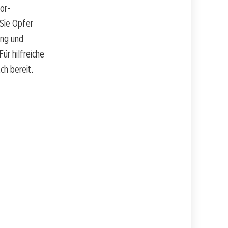
tor-
 Sie Opfer
ung und
ür hilfreiche
h bereit.