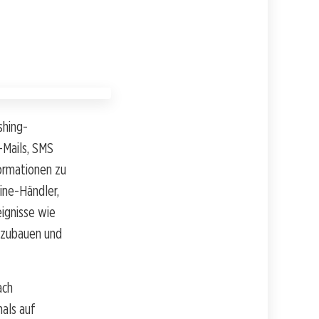
shing-
-Mails, SMS
ormationen zu
ine-Händler,
eignisse wie
fzubauen und
ach
mals auf