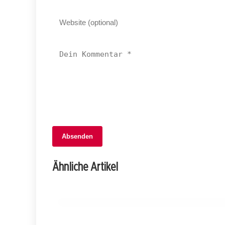
Absenden
05. September 2025
56-jähriger Vermisster aus Sachseln:
Ähnliche Artikel
Hinweise dringend gesucht!
OBWALDEN