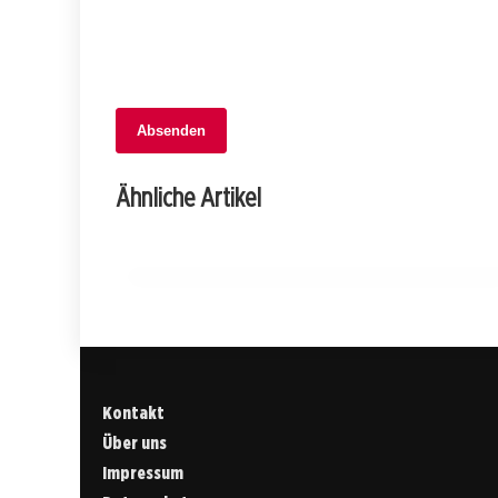
Absenden
06. Februar 2026
Drama auf der A5: Zwei Verletzte nach
Ähnliche Artikel
spektakulärem Tunnel-Crash!
NEUENBURG
Kontakt
Über uns
Impressum