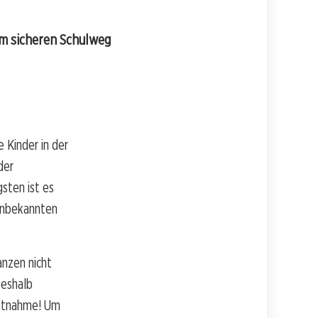
zum sicheren Schulweg
 Kinder in der
der
gsten ist es
 unbekannten
anzen nicht
Deshalb
chtnahme! Um