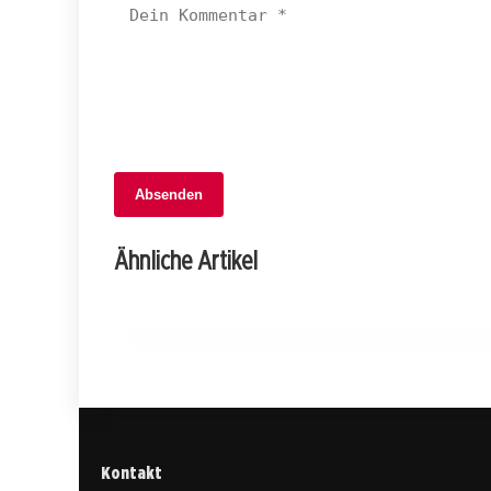
Absenden
05. September 2025
Blitz schlägt ein: Dachbrand in Luzern –
Ähnliche Artikel
Glücklicherweise ohne Verletzte!
LUZERN
Kontakt