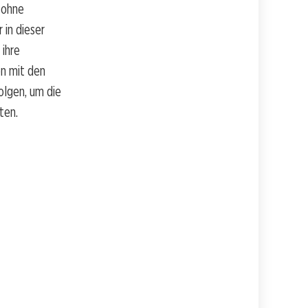
 ohne
 in dieser
 ihre
en mit den
olgen, um die
ten.