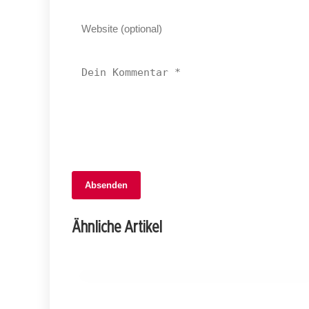
06. Februar 2026
Absenden
Verkehrschaos in Genf: Massive
Baustellen ab Februar – So bleiben Sie
Ähnliche Artikel
mobil!
GENF