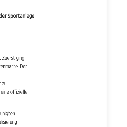
 der Sportanlage
 Zuerst ging
renmatte. Der
z zu
eine offizielle
eunigten
lisierung