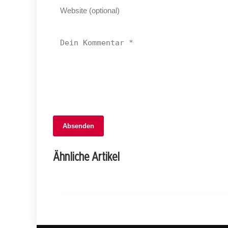
06. Februar 2026
Absenden
Sichere Fasnacht 2026: Regierung
stärkt Brandschutz und unterstützt
Ähnliche Artikel
Cliquen!
BASEL