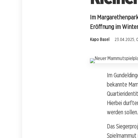
Im Margarethenpark 
Eröffnung im Winte
Kapo Basel
23.04.2025, 
Im Gundeldinge
bekannte Mamm
Quartieridenti
Hierbei durft
werden sollen.
Das Siegerpro
Spielmammut m