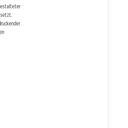
estalteter
setzt.
ndruckender
uen