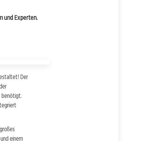
n und Experten.
estaltet! Der
der
d benötigt.
tegriert
 großes
 und einem