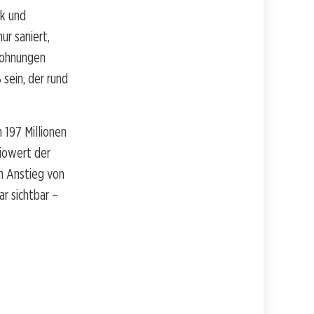
ik und
ur saniert,
Wohnungen
sein, der rund
 197 Millionen
iowert der
em Anstieg von
ar sichtbar –