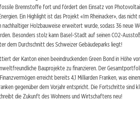
ossile Brennstoffe fort und fördert den Einsatz von Photovolta
nergien. Ein Highlight ist das Projekt «Im Rheinacker», das nicht n
in nachhaltiger Holzbauweise erweitert wurde, sodass 36 neue 
rden. Besonders stolz kann Basel-Stadt auf seinen CO2-Ausstoß 
ter dem Durchschnitt des Schweizer Gebäudeparks liegt!
ttiert der Kanton einen beeindruckenden Green Bond in Höhe von
mweltfreundliche Bauprojekte zu finanzieren. Der Gesamtportfol
Finanzvermögen erreicht bereits 4,1 Milliarden Franken, was ein
Franken gegenüber dem Vorjahr entspricht. Die Fortschritte sind kl
chreibt die Zukunft des Wohnens und Wirtschaftens neu!