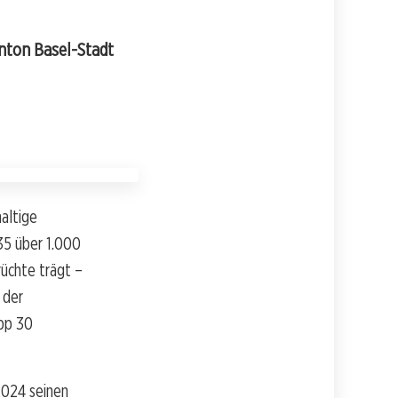
anton Basel-Stadt
altige
35 über 1.000
rüchte trägt –
 der
pp 30
2024 seinen