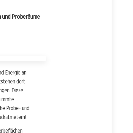
en und Proberäume
d Energie an
tstehen dort
gen. Diese
stimmte
che Probe- und
uadratmetern!
erbeflächen