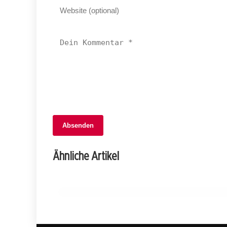
06. Februar 2026
Absenden
Sichere Fasnacht 2026: Regierung
stärkt Brandschutz und unterstützt
Ähnliche Artikel
Cliquen!
BASEL