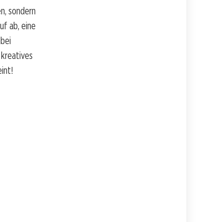
n, sondern
uf ab, eine
abei
 kreatives
int!