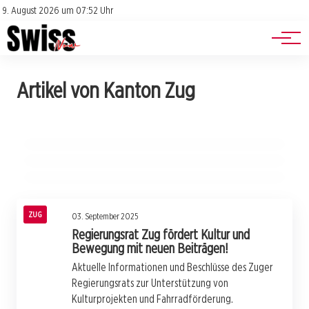
Jobs
Impressum
9. August 2026 um 07:52 Uhr
Datenschutz
Events
04. September 2025
Artikel von Kanton Zug
Dringende Nachtarbeiten: Chamerstrasse in
04. September 2025
Gedenkfeier in Zug: Gemeinsam für die
04. September 2025
Rotkreuz wird repariert!
Neuer Normalarbeitsvertrag für
Opfer des Attentats von 2001
Privathaushalte: Was ändert sich jetzt?
ZUG
ZUG
ZUG
ZUG
03. September 2025
Regierungsrat Zug fördert Kultur und
Bewegung mit neuen Beiträgen!
Aktuelle Informationen und Beschlüsse des Zuger
Regierungsrats zur Unterstützung von
Kulturprojekten und Fahrradförderung.