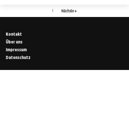
1
Nächste »
Kontakt
Über uns
Impressum
Datenschutz
Cookies &
Datenschutz
Diese Website
verwendet
Cookies für
essenzielle
Funktionen sowie