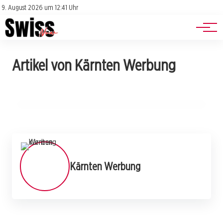
Jobs
Impressum
9. August 2026 um 12:41 Uhr
Datenschutz
Events
11. März 2026
Artikel von Kärnten Werbung
Radgenuss pur: Velovista lädt 2026 zu
unvergesslichen Radtouren in Kärnten!
ALLGEMEIN
Kärnten Werbung