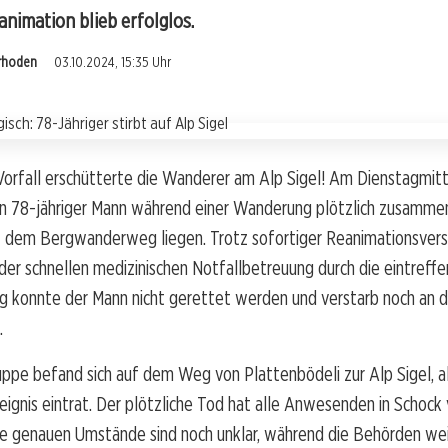
imation blieb erfolglos.
rrhoden
03.10.2024, 15:35 Uhr
 Vorfall erschütterte die Wanderer am Alp Sigel! Am Dienstagmit
in 78-jähriger Mann während einer Wanderung plötzlich zusammen
f dem Bergwanderweg liegen. Trotz sofortiger Reanimationsvers
der schnellen medizinischen Notfallbetreuung durch die eintreff
 konnte der Mann nicht gerettet werden und verstarb noch an d
.
pe befand sich auf dem Weg von Plattenbödeli zur Alp Sigel, al
reignis eintrat. Der plötzliche Tod hat alle Anwesenden in Schock 
die genauen Umstände sind noch unklar, während die Behörden we