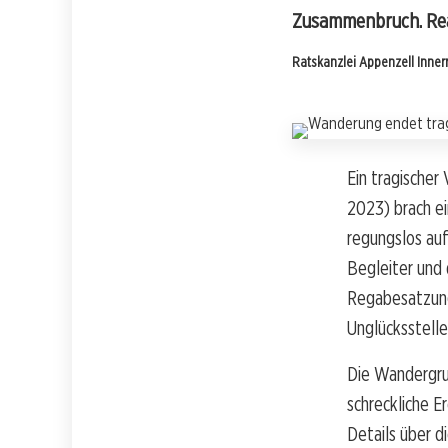
Zusammenbruch. Rean
Ratskanzlei Appenzell Inne
Ein tragischer
2023) brach e
regungslos au
Begleiter und 
Regabesatzung
Unglücksstelle
Die Wandergrup
schreckliche E
Details über 