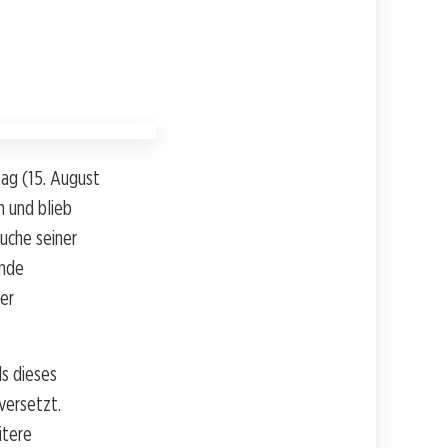
tag (15. August
 und blieb
uche seiner
ende
er
s dieses
versetzt.
itere