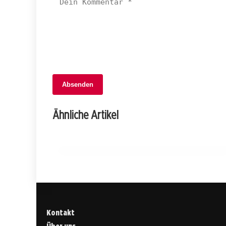
06. Februar 2026
Absenden
Standeskommission lehnt
Individualbesteuerung: Ehepaare im
Ähnliche Artikel
Nachteil!
APPENZELL INNERRHODEN
Kontakt