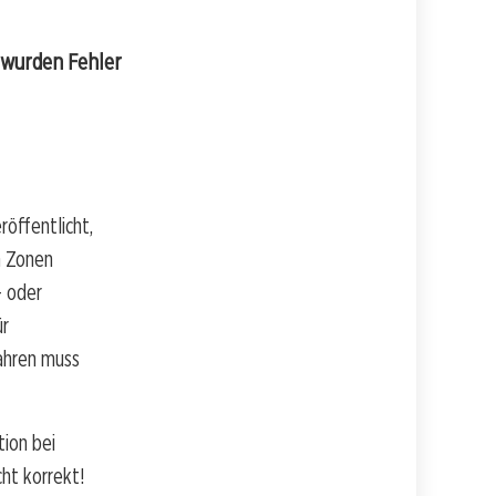
 wurden Fehler
öffentlicht,
n Zonen
- oder
ür
fahren muss
ion bei
ht korrekt!