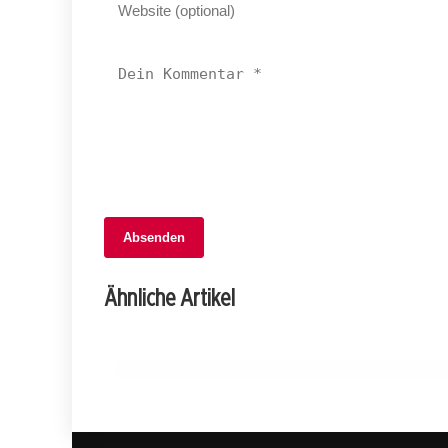
06. Februar 2026
Absenden
Standeskommission lehnt
Individualbesteuerung: Ehepaare im
Ähnliche Artikel
Nachteil!
APPENZELL INNERRHODEN