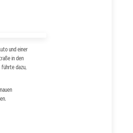
uto und einer
traße in den
n führte dazu,
enauen
en.