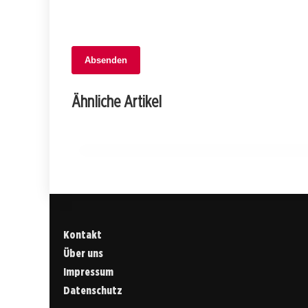
06. Februar 2026
Absenden
Standeskommission lehnt
Individualbesteuerung: Ehepaare im
Ähnliche Artikel
Nachteil!
APPENZELL INNERRHODEN
Kontakt
Über uns
Impressum
Datenschutz