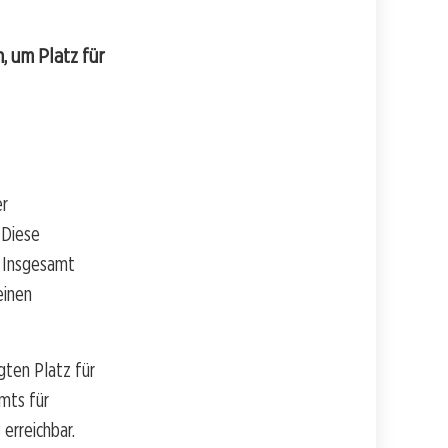
, um Platz für
er
 Diese
. Insgesamt
einen
ten Platz für
Amts für
erreichbar.