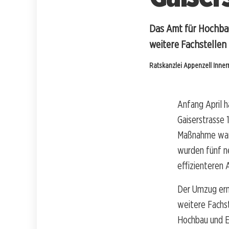
Das Amt für Hochbau 
weitere Fachstellen 
Ratskanzlei Appenzell Inne
Anfang April 
Gaiserstrasse
Maßnahme war 
wurden fünf ne
effizienteren 
Der Umzug erm
weitere Fachst
Hochbau und En