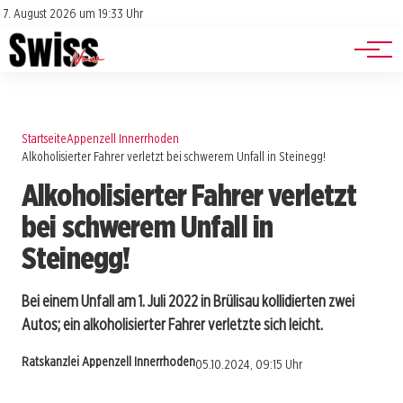
Jobs
Impressum
7. August 2026 um 19:33 Uhr
Datenschutz
Events
Startseite
Appenzell Innerrhoden
Alkoholisierter Fahrer verletzt bei schwerem Unfall in Steinegg!
Alkoholisierter Fahrer verletzt
bei schwerem Unfall in
Steinegg!
Bei einem Unfall am 1. Juli 2022 in Brülisau kollidierten zwei
Autos; ein alkoholisierter Fahrer verletzte sich leicht.
Ratskanzlei Appenzell Innerrhoden
05.10.2024, 09:15 Uhr