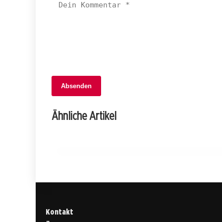
Absenden
04. Februar 2026
Einbrüche in Herisau: Bäckerei und
Ähnliche Artikel
Geschäfte im Visier von Dieben!
APPENZELL AUSSERRHODEN
Kontakt