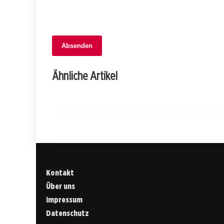
Absenden
04. Februar 2026
Einbrüche in Herisau: Bäckerei und
Ähnliche Artikel
Geschäfte im Visier von Dieben!
APPENZELL AUSSERRHODEN
Kontakt
Über uns
Impressum
Datenschutz