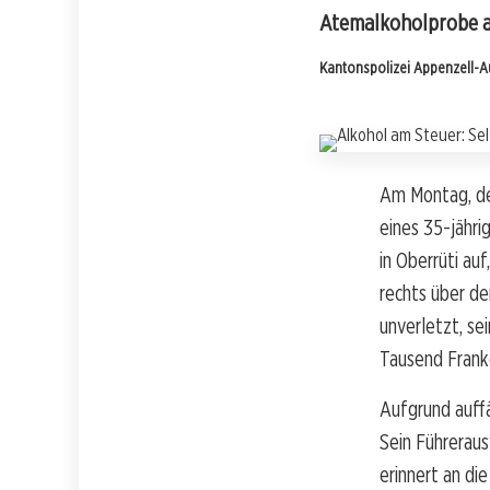
Atemalkoholprobe 
Kantonspolizei Appenzell-
Am Montag, den
eines 35-jähri
in Oberrüti auf
rechts über de
unverletzt, se
Tausend Frank
Aufgrund auff
Sein Führeraus
erinnert an di