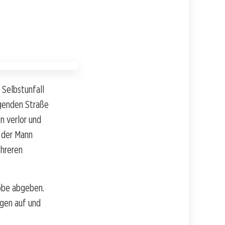
 Selbstunfall
igenden Straße
en verlor und
b der Mann
ehreren
obe abgeben.
agen auf und