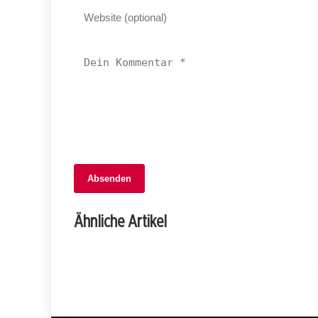
Absenden
04. Februar 2026
Einbrüche in Herisau: Bäckerei und
Ähnliche Artikel
Geschäfte im Visier von Dieben!
APPENZELL AUSSERRHODEN