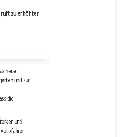
 ruft zu erhöhter
das neue
garten und zur
ass die
stärken und
 Autofahrer: